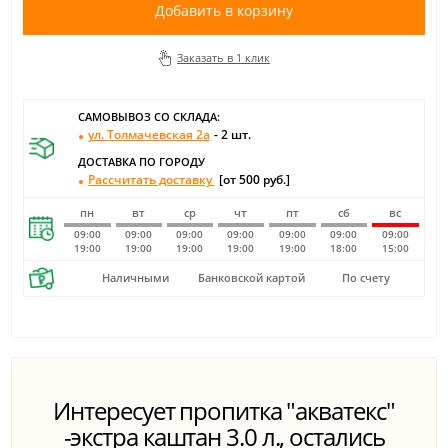
Добавить в корзину
Заказать в 1 клик
САМОВЫВОЗ СО СКЛАДА:
ул. Толмачевская 2а
- 2 шт.
ДОСТАВКА ПО ГОРОДУ
Рассчитать доставку
[от 500 руб.]
пн
вт
ср
чт
пт
сб
вс
09:00
09:00
09:00
09:00
09:00
09:00
09:00
19:00
19:00
19:00
19:00
19:00
18:00
15:00
Наличными
Банковской картой
По счету
Интересует пропитка "акватекс"
-экстра каштан 3.0 л., остались