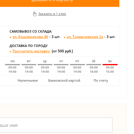
Заказать в 1 клик
САМОВЫВОЗ СО СКЛАДА:
ул. Кошурникова 46
- 3 шт.
ул. Толмачевская 2а
- 3 шт.
ДОСТАВКА ПО ГОРОДУ
Рассчитать доставку
[от 500 руб.]
пн
вт
ср
чт
пт
сб
вс
09:00
09:00
09:00
09:00
09:00
09:00
09:00
19:00
19:00
19:00
19:00
19:00
18:00
15:00
Наличными
Банковской картой
По счету