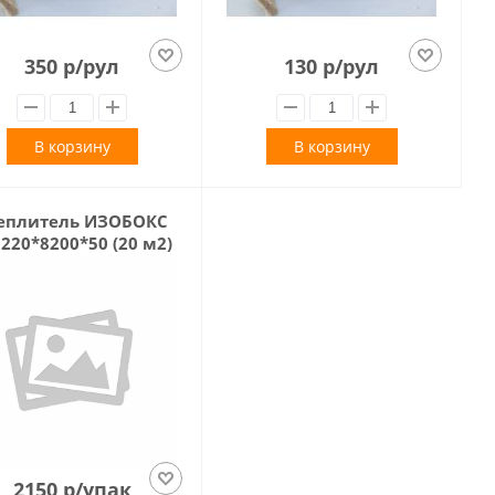
350 р/рул
130 р/рул
В корзину
В корзину
еплитель ИЗОБОКС
220*8200*50 (20 м2)
2150 р/упак