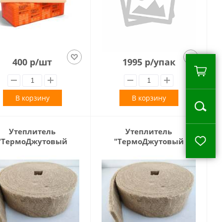
400 р/шт
1995 р/упак
В корзину
В корзину
Утеплитель
Утеплитель
"ТермоДжутовый
"ТермоДжутовый
ойлок" 15 см. 20м
войлок" 5 см. 20м