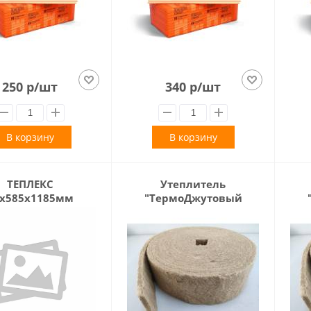
250 р/шт
340 р/шт
В корзину
В корзину
ТЕПЛЕКС
Утеплитель
х585х1185мм
"ТермоДжутовый
войлок" 10см. 20м
в