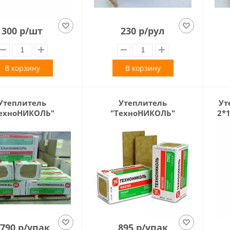
300 р/шт
230 р/рул
В корзину
В корзину
Утеплитель
Утеплитель
Ут
ехноНИКОЛЬ"
"ТехноНИКОЛЬ"
2*1
айт) 1200х600х100
(роклайт) 1200х600х50
6лист) 4.32кв.м
мм (6лист) 4.32кв.м
790 р/упак
895 р/упак