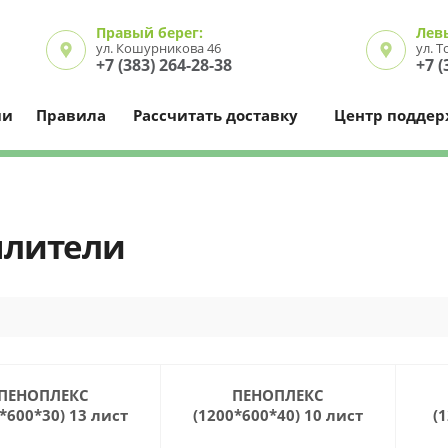
Правый берег:
Лев
ул. Кошурникова 46
ул. 
+7 (383) 264-28-38
+7 (
ии
Правила
Рассчитать доставку
Центр подде
плители
ПЕНОПЛЕКС
ПЕНОПЛЕКС
*600*30) 13 лист
(1200*600*40) 10 лист
(
(9,36 м.кв))
(6,93 м.кв)