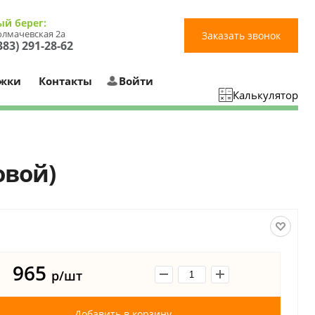
ый берег:
Толмачевская 2а
Заказать звонок
383) 291-28-62
ржки
Контакты
Войти
Калькулятор
овой)
965
р/шт
Добавить в корзину