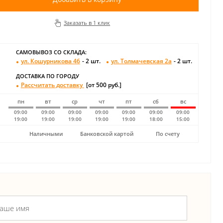
Заказать в 1 клик
САМОВЫВОЗ СО СКЛАДА:
ул. Кошурникова 46
- 2 шт.
ул. Толмачевская 2а
- 2 шт.
ДОСТАВКА ПО ГОРОДУ
Рассчитать доставку
[от 500 руб.]
пн
вт
ср
чт
пт
сб
вс
09:00
09:00
09:00
09:00
09:00
09:00
09:00
19:00
19:00
19:00
19:00
19:00
18:00
15:00
Наличными
Банковской картой
По счету