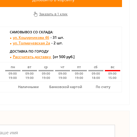
Заказать в 1 клик
САМОВЫВОЗ СО СКЛАДА:
ул. Кошурникова 46
- 31 шт.
ул. Толмачевская 2а
- 2 шт.
ДОСТАВКА ПО ГОРОДУ
Рассчитать доставку
[от 500 руб.]
пн
вт
ср
чт
пт
сб
вс
09:00
09:00
09:00
09:00
09:00
09:00
09:00
19:00
19:00
19:00
19:00
19:00
18:00
15:00
Наличными
Банковской картой
По счету