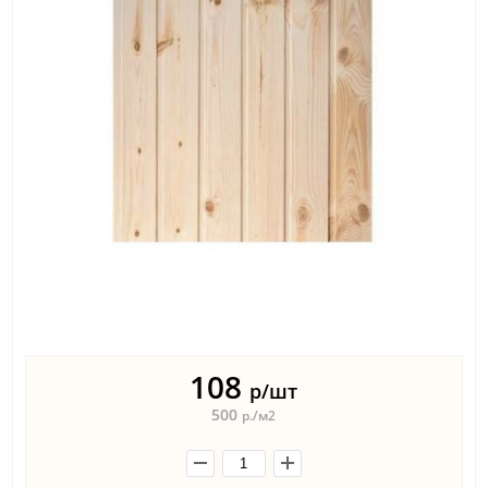
108
р/шт
500
р./м2