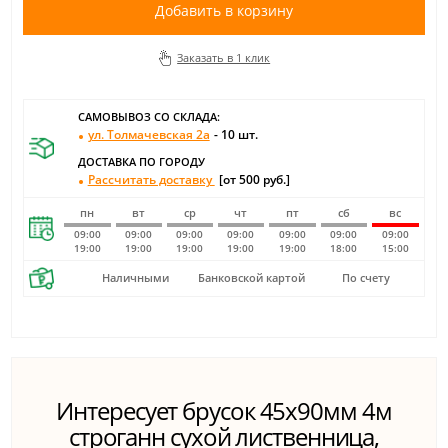
Добавить в корзину
Заказать в 1 клик
САМОВЫВОЗ СО СКЛАДА:
ул. Толмачевская 2а
- 10 шт.
ДОСТАВКА ПО ГОРОДУ
Рассчитать доставку
[от 500 руб.]
пн
вт
ср
чт
пт
сб
вс
09:00
09:00
09:00
09:00
09:00
09:00
09:00
19:00
19:00
19:00
19:00
19:00
18:00
15:00
Наличными
Банковской картой
По счету
Интересует брусок 45х90мм 4м
строганн сухой лиственница,